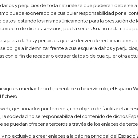
años y perjuicios de toda naturaleza que pudieran deberse a la m
mismo queda exonerado de cualquier responsabilidad por el con
datos, estando los mismos únicamente para la prestación de los
incorrecto de dichos servicios, podrá ser el Usuario reclamado p
esquiera daños y perjuicios que se deriven de reclamaciones
e obliga a indemnizar frente a cualesquiera daños y perjuicios,
das con el fin de recabar o extraer datos o de cualquier otra a
.
ni siquiera mediante un hiperenlace o hipervínculo, el Espacio 
 fichero.
 web, gestionados por terceros, con objeto de facilitar el acce
 la sociedad no se responsabiliza del contenido de dichos Espac
e se puedan ofrecer a terceros a través de los enlaces de terce
y no exclusivo a crear enlaces a la página principal del Espaci