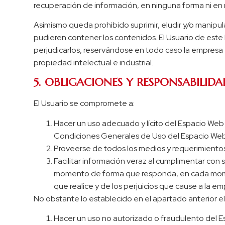
recuperación de información, en ninguna forma ni en n
Asimismo queda prohibido suprimir, eludir y/o manipu
pudieren contener los contenidos. El Usuario de est
perjudicarlos, reservándose en todo caso la empresa 
propiedad intelectual e industrial.
5. OBLIGACIONES Y RESPONSABILIDA
El Usuario se compromete a:
Hacer un uso adecuado y lícito del Espacio Web a
Condiciones Generales de Uso del Espacio Web; 
Proveerse de todos los medios y requerimientos
Facilitar información veraz al cumplimentar con
momento de forma que responda, en cada momento,
que realice y de los perjuicios que cause a la em
No obstante lo establecido en el apartado anterior 
Hacer un uso no autorizado o fraudulento del Es