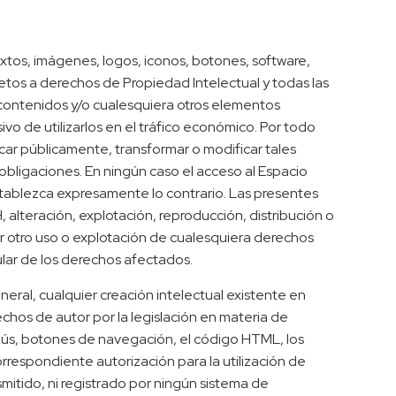
xtos, imágenes, logos, iconos, botones, software,
jetos a derechos de Propiedad Intelectual y todas las
s contenidos y/o cualesquiera otros elementos
vo de utilizarlos en el tráfico económico. Por todo
icar públicamente, transformar o modificar tales
bligaciones. En ningún caso el acceso al Espacio
 establezca expresamente lo contrario. Las presentes
alteración, explotación, reproducción, distribución o
r otro uso o explotación de cualesquiera derechos
tular de los derechos afectados.
eral, cualquier creación intelectual existente en
chos de autor por la legislación en materia de
enús, botones de navegación, el código HTML, los
rrespondiente autorización para la utilización de
mitido, ni registrado por ningún sistema de