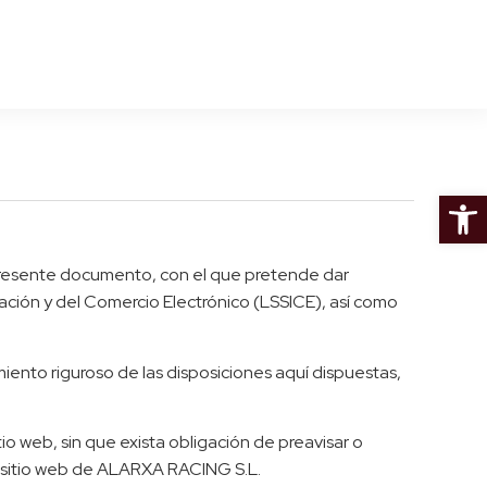
Abrir 
presente documento, con el que pretende dar
mación y del Comercio Electrónico (LSSICE), así como
ento riguroso de las disposiciones aquí dispuestas,
o web, sin que exista obligación de preavisar o
l sitio web de ALARXA RACING S.L.