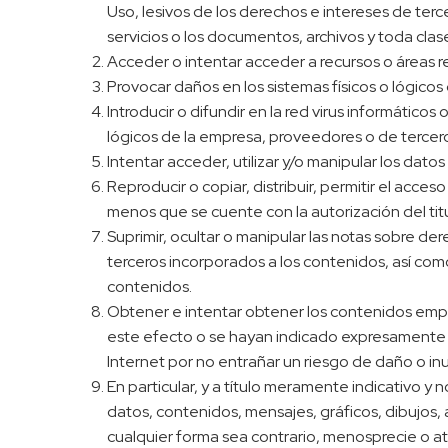
Uso, lesivos de los derechos e intereses de terce
servicios o los documentos, archivos y toda cl
Acceder o intentar acceder a recursos o áreas re
Provocar daños en los sistemas físicos o lógico
Introducir o difundir en la red virus informático
lógicos de la empresa, proveedores o de tercer
Intentar acceder, utilizar y/o manipular los dato
Reproducir o copiar, distribuir, permitir el acc
menos que se cuente con la autorización del tit
Suprimir, ocultar o manipular las notas sobre de
terceros incorporados a los contenidos, así co
contenidos.
Obtener e intentar obtener los contenidos empl
este efecto o se hayan indicado expresamente 
Internet por no entrañar un riesgo de daño o inu
En particular, y a título meramente indicativo y
datos, contenidos, mensajes, gráficos, dibujos, 
cualquier forma sea contrario, menosprecie o a