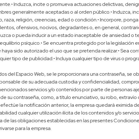
igente.• Induzca, incite o promueva actuaciones delictivas, denigr
stumbres generalmente aceptadas o al orden público.• Induzca, i
, raza, religión, creencias, edad o condición.• Incorpore, pong
lentos, ofensivos, nocivos, degradantes o, en general, contrario
zca o pueda inducir a un estado inaceptable de ansiedad o temo
 equilibrio psíquico.• Se encuentra protegido por la legislación e
haya sido autorizado el uso que se pretenda realizar.• Sea contrar
quier tipo de publicidad.• Incluya cualquier tipo de virus o pr
idos del Espacio Web, se le proporcionara una contraseña, se o
ponsable de su adecuada custodia y confidencialidad, compro
mencionados servicios y/o contenidos por parte de personas ajen
su contraseña, como, a título enunciativo, su robo, extravío o
efectúe la notificación anterior, la empresa quedará eximida d
idad cualquier utilización ilícita de los contenidos y/o servicio
a de las obligaciones establecidas en las presentes Condicio
rivarse para la empresa.