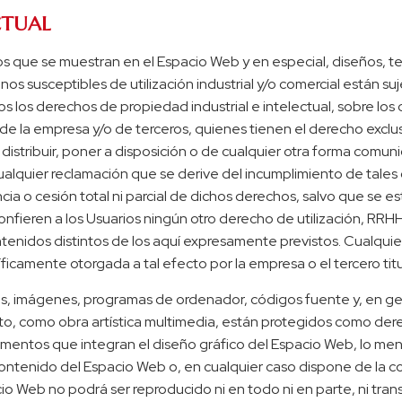
CTUAL
s que se muestran en el Espacio Web y en especial, diseños, te
os susceptibles de utilización industrial y/o comercial están su
os los derechos de propiedad industrial e intelectual, sobre lo
de la empresa y/o de terceros, quienes tienen el derecho exclusi
 distribuir, poner a disposición o de cualquier otra forma comun
quier reclamación que se derive del incumplimiento de tales o
ncia o cesión total ni parcial de dichos derechos, salvo que se
eren a los Usuarios ningún otro derecho de utilización, RRHH, 
enidos distintos de los aquí expresamente previstos. Cualquie
íficamente otorgada a tal efecto por la empresa o el tercero ti
os, imágenes, programas de ordenador, códigos fuente y, en gen
to, como obra artística multimedia, están protegidos como dere
elementos que integran el diseño gráfico del Espacio Web, lo m
 contenido del Espacio Web o, en cualquier caso dispone de la co
o Web no podrá ser reproducido ni en todo ni en parte, ni trans