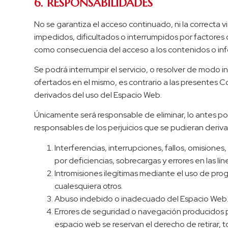
6. RESPONSABILIDADES
No se garantiza el acceso continuado, ni la correcta
impedidos, dificultados o interrumpidos por factores
como consecuencia del acceso a los contenidos o inf
Se podrá interrumpir el servicio, o resolver de modo i
ofertados en el mismo, es contrario a las presentes 
derivados del uso del Espacio Web.
Únicamente será responsable de eliminar, lo antes pos
responsables de los perjuicios que se pudieran derivar
Interferencias, interrupciones, fallos, omisione
por deficiencias, sobrecargas y errores en las l
Intromisiones ilegítimas mediante el uso de pro
cualesquiera otros.
Abuso indebido o inadecuado del Espacio Web
Errores de seguridad o navegación producidos p
espacio web se reservan el derecho de retirar, 