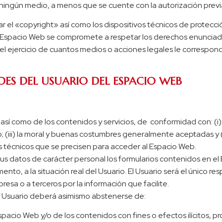
ingún medio, a menos que se cuente con la autorización previa,
lar el «copyright» así como los dispositivos técnicos de protec
e Espacio Web se compromete a respetar los derechos enunciado
el ejercicio de cuantos medios o acciones legales le correspo
DES DEL USUARIO DEL ESPACIO WEB
sí como de los contenidos y servicios, de conformidad con: (i) l
(iii) la moral y buenas costumbres generalmente aceptadas y (i
 técnicos que se precisen para acceder al Espacio Web.
 sus datos de carácter personal los formularios contenidos en 
 a la situación real del Usuario. El Usuario será el único res
presa o a terceros por la información que facilite.
el Usuario deberá asimismo abstenerse de:
pacio Web y/o de los contenidos con fines o efectos ilícitos, 