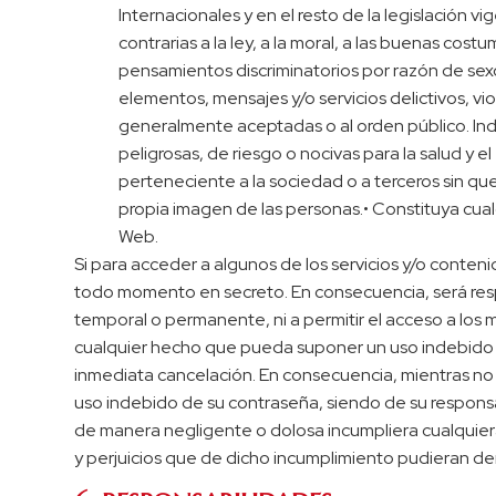
Internacionales y en el resto de la legislación v
contrarias a la ley, a la moral, a las buenas co
pensamientos discriminatorios por razón de sexo
elementos, mensajes y/o servicios delictivos, vio
generalmente aceptadas o al orden público. Indu
peligrosas, de riesgo o nocivas para la salud y el
perteneciente a la sociedad o a terceros sin que 
propia imagen de las personas.• Constituya cual
Web.
Si para acceder a algunos de los servicios y/o conten
todo momento en secreto. En consecuencia, será res
temporal o permanente, ni a permitir el acceso a los 
cualquier hecho que pueda suponer un uso indebido de 
inmediata cancelación. En consecuencia, mientras no 
uso indebido de su contraseña, siendo de su responsabil
de manera negligente o dolosa incumpliera cualquier
y perjuicios que de dicho incumplimiento pudieran de