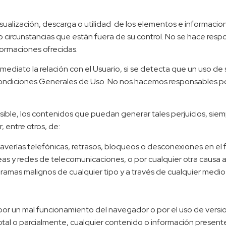
 visualización, descarga o utilidad de los elementos e informa
 o circunstancias que están fuera de su control. No se hace re
ormaciones ofrecidas.
nmediato la relación con el Usuario, si se detecta que un uso de
Condiciones Generales de Uso. No nos hacemos responsables por
ible, los contenidos que puedan generar tales perjuicios, siem
, entre otros, de:
s, averías telefónicas, retrasos, bloqueos o desconexiones en e
íneas y redes de telecomunicaciones, o por cualquier otra causa 
gramas malignos de cualquier tipo y a través de cualquier medio
.
or un mal funcionamiento del navegador o por el uso de version
total o parcialmente, cualquier contenido o información present