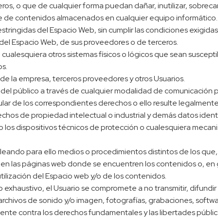
ros, o que de cualquier forma puedan dañar, inutilizar, sobrecarg
ase de contenidos almacenados en cualquier equipo informático.
stringidas del Espacio Web, sin cumplir las condiciones exigida
s del Espacio Web, de sus proveedores o de terceros.
s o cualesquiera otros sistemas físicos o lógicos que sean suscep
os.
s de la empresa, terceros proveedores y otros Usuarios.
eso del público a través de cualquier modalidad de comunicación 
ular de los correspondientes derechos o ello resulte legalmente
rechos de propiedad intelectual o industrial y demás datos iden
mo los dispositivos técnicos de protección o cualesquiera meca
eando para ello medios o procedimientos distintos de los que, 
en las páginas web donde se encuentren los contenidos o, en
tilización del Espacio web y/o de los contenidos.
 no exhaustivo, el Usuario se compromete a no transmitir, difundi
archivos de sonido y/o imagen, fotografías, grabaciones, softwar
tente contra los derechos fundamentales y las libertades públi