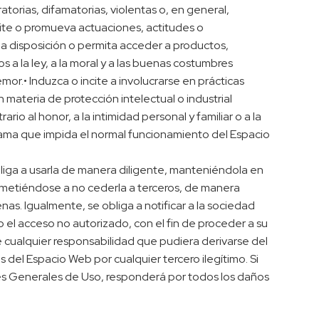
atorias, difamatorias, violentas o, en general,
ncite o promueva actuaciones, actitudes o
a a disposición o permita acceder a productos,
s a la ley, a la moral y a las buenas costumbres
r.• Induzca o incite a involucrarse en prácticas
n materia de protección intelectual o industrial
io al honor, a la intimidad personal y familiar o a la
ograma que impida el normal funcionamiento del Espacio
bliga a usarla de manera diligente, manteniéndola en
metiéndose a no cederla a terceros, de manera
as. Igualmente, se obliga a notificar a la sociedad
 el acceso no autorizado, con el fin de proceder a su
e cualquier responsabilidad que pudiera derivarse del
s del Espacio Web por cualquier tercero ilegítimo. Si
nes Generales de Uso, responderá por todos los daños